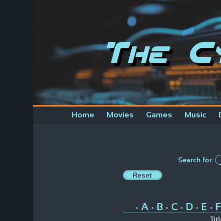
The C
Home
Movies
Games
Music
Search for:
A
B
C
D
E
F
•
•
•
•
•
•
Titl