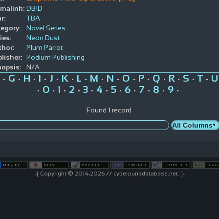
malink:
DBID
r:
TBA
egory:
Novel Series
ies:
Neon Dust
hor:
Plum Parrot
lisher:
Podium Publishing
opsis:
N/A
G
H
I
J
K
L
M
N
O
P
Q
R
S
T
U
•
•
•
•
•
•
•
•
•
•
•
•
•
•
•
0
1
2
3
4
5
6
7
8
9
•
•
•
•
•
•
•
•
•
•
•
Found
1
record
-[ Copyright © 2014-2026 // cyberpunkdatabase.net. ]-