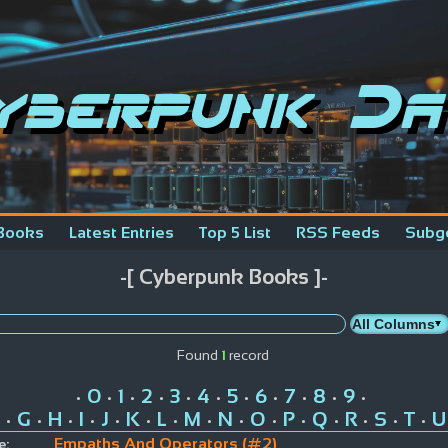
yberpunk Da
Books
Latest Entries
Top 5 List
RSS Feeds
Subg
-[ Cyberpunk Books ]-
Found
1
record
0
1
2
3
4
5
6
7
8
9
•
•
•
•
•
•
•
•
•
•
•
G
H
I
J
K
L
M
N
O
P
Q
R
S
T
U
•
•
•
•
•
•
•
•
•
•
•
•
•
•
•
Empaths And Operators (#2)
e: