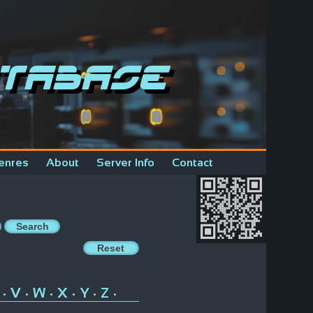
tabase
enres
About
Server Info
Contact
V
W
X
Y
Z
•
•
•
•
•
•