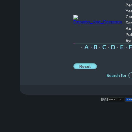
Per
Yea
Cat
Ser
Aut
Pub
Syn
A
B
C
D
E
F
•
•
•
•
•
•
Search for: