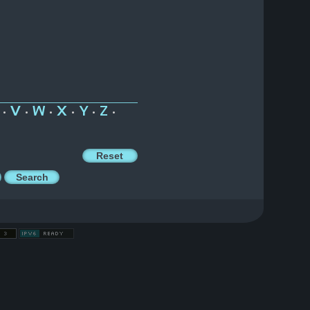
V
W
X
Y
Z
•
•
•
•
•
•