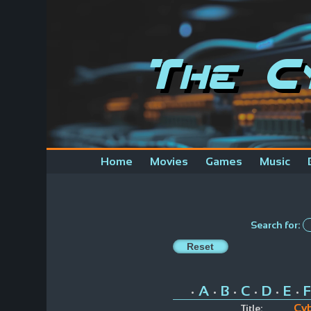
The C
Home
Movies
Games
Music
Search for:
A
B
C
D
E
F
•
•
•
•
•
•
Cy
Title: