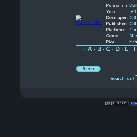
Permalink:
DBI
Year:
198
Developer:
CRL
Publisher:
CRL
Platform:
Co
Genre:
Sho
Plot:
N/
A
B
C
D
E
F
•
•
•
•
•
•
Search for: