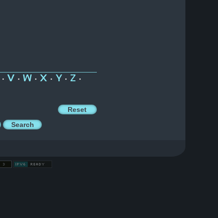
V
W
X
Y
Z
•
•
•
•
•
•