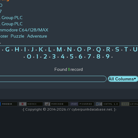
D
7
 Group PLC
 Group PLC
mmodore C64/128/MAX
oter
Puzzle
Adventure
A
G
H
I
J
K
L
M
N
O
P
Q
R
S
T
U
•
•
•
•
•
•
•
•
•
•
•
•
•
•
•
0
1
2
3
4
5
6
7
8
9
•
•
•
•
•
•
•
•
•
•
•
Found
1
record
-[ Copyright © 2014-2026 // cyberpunkdatabase.net. ]-