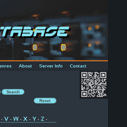
tabase
enres
About
Server Info
Contact
V
W
X
Y
Z
•
•
•
•
•
•