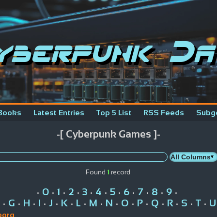
yberpunk Da
Books
Latest Entries
Top 5 List
RSS Feeds
Subg
-[ Cyberpunk Games ]-
Found
1
record
0
1
2
3
4
5
6
7
8
9
•
•
•
•
•
•
•
•
•
•
•
G
H
I
J
K
L
M
N
O
P
Q
R
S
T
U
•
•
•
•
•
•
•
•
•
•
•
•
•
•
•
borg