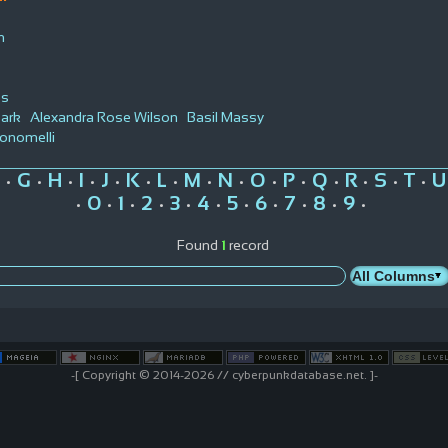
m
es
Park
Alexandra Rose Wilson
Basil Massy
onomelli
G
H
I
J
K
L
M
N
O
P
Q
R
S
T
U
•
•
•
•
•
•
•
•
•
•
•
•
•
•
•
0
1
2
3
4
5
6
7
8
9
•
•
•
•
•
•
•
•
•
•
•
Found
1
record
-[ Copyright © 2014-2026 // cyberpunkdatabase.net. ]-