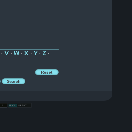
V
W
X
Y
Z
•
•
•
•
•
•