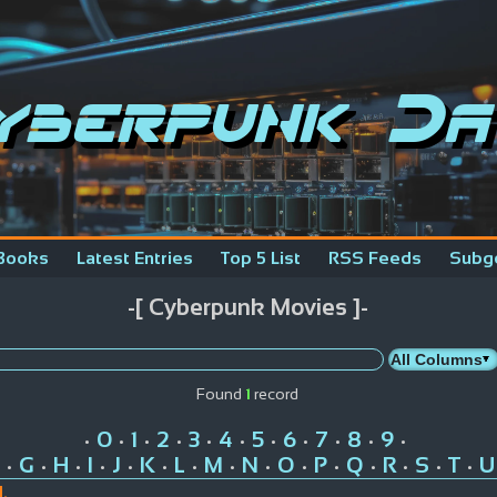
yberpunk Da
Books
Latest Entries
Top 5 List
RSS Feeds
Subg
-[ Cyberpunk Movies ]-
Found
1
record
0
1
2
3
4
5
6
7
8
9
•
•
•
•
•
•
•
•
•
•
•
G
H
I
J
K
L
M
N
O
P
Q
R
S
T
U
•
•
•
•
•
•
•
•
•
•
•
•
•
•
•
.