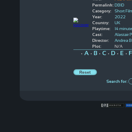
Permalink:
DBID
Category:
Short Fil
Year:
2022
Country:
UK
Playtime:
14 minut
Cast:
Alastair 
Director:
Andrea B
Plot:
N/A
A
B
C
D
E
F
•
•
•
•
•
•
Search for: